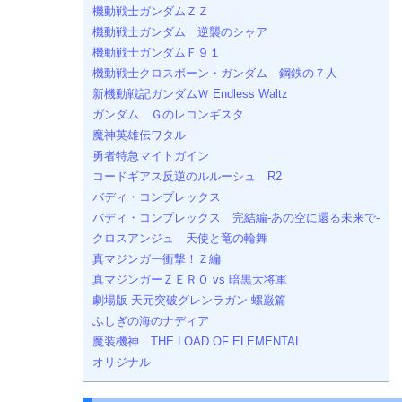
機動戦士ガンダムＺＺ
機動戦士ガンダム 逆襲のシャア
機動戦士ガンダムＦ９１
機動戦士クロスボーン・ガンダム 鋼鉄の７人
新機動戦記ガンダムＷ Endless Waltz
ガンダム Ｇのレコンギスタ
魔神英雄伝ワタル
勇者特急マイトガイン
コードギアス反逆のルルーシュ R2
バディ・コンプレックス
バディ・コンプレックス 完結編-あの空に還る未来で-
クロスアンジュ 天使と竜の輪舞
真マジンガー衝撃！Ｚ編
真マジンガーＺＥＲＯ vs 暗黒大将軍
劇場版 天元突破グレンラガン 螺巌篇
ふしぎの海のナディア
魔装機神 THE LOAD OF ELEMENTAL
オリジナル