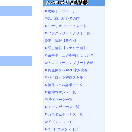
スパロボＸ攻略情報
攻略トップページ
スパロボ初心者の館
シナリオフローチャート
ファクトリーシナリオ一覧
隠し情報【条件別】
隠し情報【シナリオ順】
命中率・回避率補正について
トロフィーコンプリート攻略
資金稼ぎ＆TacP稼ぎ攻略
パイロット特殊スキル
特殊スキル詳細データ
精神コマンド一覧
強化パーツ一覧
エースボーナス一覧
カスタムボーナス一覧
ドグマについて
Magicカスタマイズ