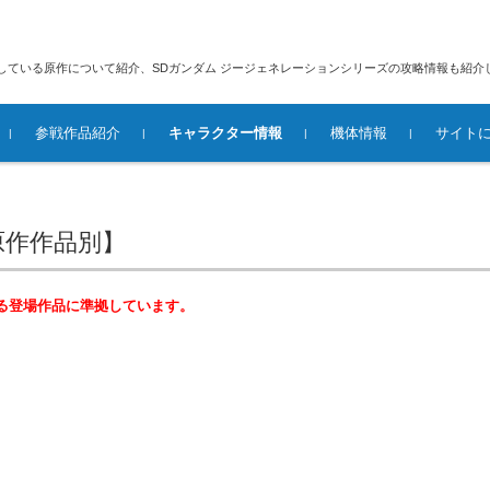
している原作について紹介、SDガンダム ジージェネレーションシリーズの攻略情報も紹介
参戦作品紹介
キャラクター情報
機体情報
サイト
レイズ
Ｇのレコンギスタについて
原作作品別】
る登場作品に準拠しています。