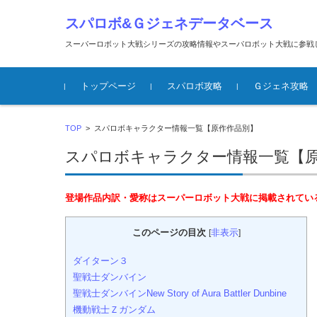
スパロボ&Ｇジェネデータベース
スーパーロボット大戦シリーズの攻略情報やスーパロボット大戦に参戦
コンテンツに移動
トップページ
スパロボ攻略
Ｇジェネ攻略
スパロボT攻略
スパロボＸ攻略
スパロボOGMD攻略
Gジェネ クロス
TOP
>
スパロボキャラクター情報一覧【原作作品別】
スパロボキャラクター情報一覧【
登場作品内訳・愛称はスーパーロボット大戦に掲載されてい
このページの目次
非表示
[
]
ダイターン３
聖戦士ダンバイン
聖戦士ダンバインNew Story of Aura Battler Dunbine
機動戦士Ｚガンダム