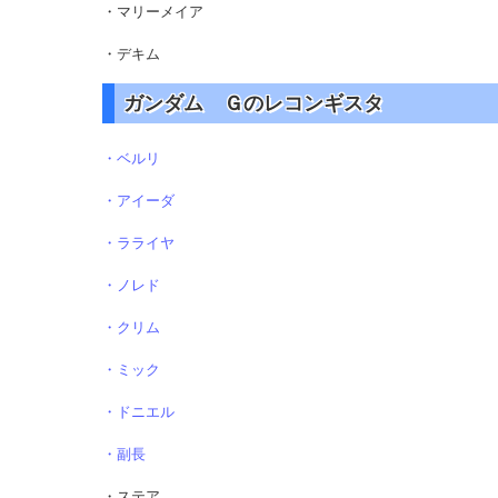
・マリーメイア
・デキム
ガンダム Ｇのレコンギスタ
・ベルリ
・アイーダ
・ラライヤ
・ノレド
・クリム
・ミック
・ドニエル
・副長
・ステア