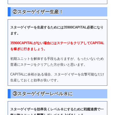
デルタアストレイ
6
②スターゲイザー生産！
ガンダムグリープ
ディスティニーガンダム
シビリアンアストレイ DSSDカスタム
8
ガンダムグリープ
デルタアストレイ
スターゲイザーを生産するためには35900CAPITAL必要になり
ます。
0ガンダム
M１アストレイ
35900CAPITALがない場合にはステージをクリアしてCAPITAL
0ガンダム
Ｍ１Aアストレイ
を稼ぎに行きましょう。
ガンダムアストレイ レッ
0ガンダム
ドフレーム
初期ユニットを解体する手段もありますが、もったいないため
普通にステージをクリアした方が良いと思います。
ガンダムアストレイ ブル
0ガンダム
ーフレーム
CAPITALに余裕がある場合、スターゲイザーを出撃可能なだけ
生産しておくと効率が良いです。
ガンダムアストレイ ゴー
0ガンダム
ルドフレーム
③スターゲイザーレベル８に
M１アストレイ（シュライ
0ガンダム
ク装備）
スターゲイザーを効率良くレベル８にするために戦艦連携で一
0ガンダム（実戦配備型/GNコンデ
M１アストレイ
ンサー搭載仕様）