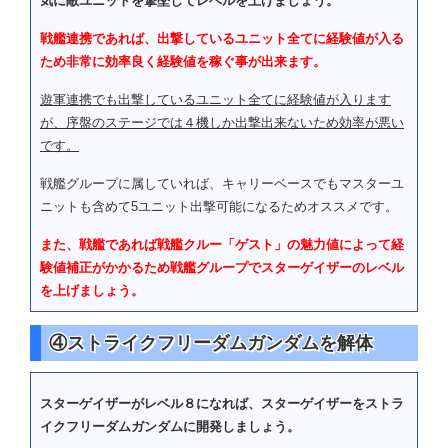
気に敵ユニットを撃墜してレベルを上げましょう。
戦艦連携であれば、出撃しているユニット全てに経験値が入る
0ガンダム（実戦配備型/GNコンデ
Ｍ１Aアストレイ
ンサー搭載仕様）
ため非常に効率良く経験値を稼ぐ事が出来ます。
0ガンダム（実戦配備型/GNコンデ
ガンダムアストレイ レッ
遊軍連携でも出撃しているユニット全てに経験値が入ります
ンサー搭載仕様）
ドフレーム
が、序盤のステージでは４機しか出撃出来ないため効率が悪い
です。
0ガンダム（実戦配備型/GNコンデ
ガンダムアストレイ ブル
ンサー搭載仕様）
ーフレーム
戦艦グループに属していれば、キャリーベースでもマスターユ
ニットも含めて5ユニット出撃可能になるためオススメです。
0ガンダム（実戦配備型/GNコンデ
ガンダムアストレイ ゴー
ンサー搭載仕様）
ルドフレーム
また、戦艦であれば戦艦クルー「ゲスト」の魅力値によって経
0ガンダム（実戦配備型/GNコンデ
M１アストレイ（シュライ
験値補正がかかるため戦艦グループでスターゲイザーのレベル
ンサー搭載仕様）
ク装備）
を上げましょう。
0ガンダム（実戦配備型/GNドライ
M１アストレイ
ブ搭載仕様）
④ストライクフリーダムガンダムを解体
0ガンダム（実戦配備型/GNドライ
Ｍ１Aアストレイ
ブ搭載仕様）
スターゲイザーがレベル８になれば、スターゲイザーをストラ
イクフリーダムガンダムに開発しましょう。
0ガンダム（実戦配備型/GNドライ
ガンダムアストレイ レッ
ブ搭載仕様）
ドフレーム