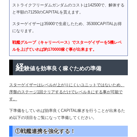
ストライクフリーダムガンダムのコストは142500で、解体する
0ガンダム（実戦配備型/GNドライ
ガンダムアストレイ ブル
と半額の71250のCAPITALを貰えます。
ブ搭載仕様）
ーフレーム
スターゲイザーは35900で生産したため、35300CAPITALお得
0ガンダム（実戦配備型/GNドライ
ガンダムアストレイ ゴー
になります。
ブ搭載仕様）
ルドフレーム
戦艦グループ（キャリーベース）でスターゲイザーを5機レベ
0ガンダム（実戦配備型/GNドライ
M１アストレイ（シュライ
ブ搭載仕様）
ク装備）
ルを上げていれば約170000稼ぐ事が出来ます。
ガンダムアストレイ レッ
騎士スペリオルドラゴン
ドフレーム
経
験値を効率良く稼ぐための準備
スターゲイザーはレベルが上がりにくいユニットではないため、
序盤のステージ1回クリアするだけでレベル８にする事が可能で
す。
下準備をしていれば効率良くCAPITAL稼ぎを行うことが出来るた
め以下の項目をご覧になって準備してください。
①戦艦連携を強化する！