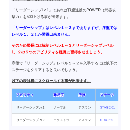
「リーダーシップLv.1」であれば戦艦連携のPOWER（武器攻
撃力）を500上げる事が出来ます。
「リーダーシップ」はレベル１～３までありますが、序盤では
レベル１、２しか習得出来ません。
そのため艦長には統制レベル１～３とリーダーシップレベル
1、２の５つのアビリティを艦長に習得させましょう。
序盤で「リーダーシップ」レベル１～２を入手するには以下の
ステージをクリアすると良いでしょう。
以下の表は横にスクロールする事が出来ます。
アビリティ
難易度
所持
ステージ
シ
リーダーシップLv.1
ノーマル
アスラン
STAGE 01
機動
リーダーシップLv.2
エクストラ
アスラン
STAGE 01
機動