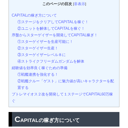
このページの目次
非表示
[
]
CAPITALの稼ぎ方について
①ステージをクリアしてCAPITALを稼ぐ！
②ユニットを解体してCAPITALを稼ぐ！
序盤からスターゲイザーを開発してCAPITAL稼ぎ！
①スターゲイザーを生産可能に！
②スターゲイザー生産！
③スターゲイザーレベル８に
④ストライクフリーダムガンダムを解体
経験値を効率良く稼ぐための準備
①戦艦連携を強化する！
②戦艦クルー「ゲスト」に魅力値が高いキャラクターを配
置する
プトレマイオス２改を開発して１ステージでCAPITAL60万稼
ぐ
C
APITALの稼ぎ方について