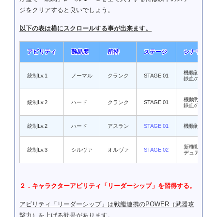
ジをクリアすると良いでしょう。
以下の表は横にスクロールする事が出来ます。
アビリティ
難易度
所持
ステージ
シナリオ
機動戦士ガン
統制Lv.1
ノーマル
クランク
STAGE 01
鉄血のオルフ
機動戦士ガン
統制Lv.2
ハード
クランク
STAGE 01
鉄血のオルフ
統制Lv.2
ハード
アスラン
STAGE 01
機動戦士ガンダ
新機動戦記ガ
統制Lv.3
シルヴァ
オルヴァ
STAGE 02
デュアルストー
２．キャラクターアビリティ「リーダーシップ」を習得する。
アビリティ「リーダーシップ」は戦艦連携のPOWER（武器攻
撃力）を上げる効果があります。