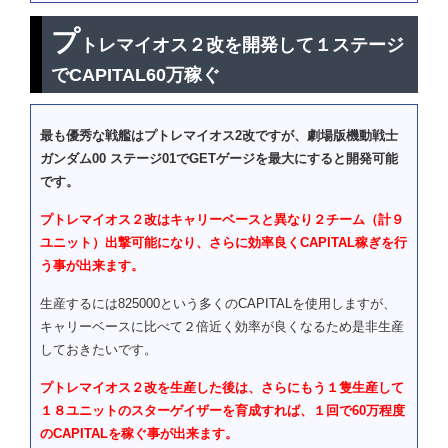
プ
トレマイオス２改を開発して１ステージ
でCAPITAL60万稼ぐ
最も優秀な戦艦はプトレマイオス2改ですが、劇場版機動戦士
ガンダム00 ステージ01でGETゲージを最大にすると開発可能
です。
プトレマイオス２改はキャリーベースと異なり２チーム（計９
ユニット）出撃可能になり、さらに効率良くCAPITAL稼ぎを行
う事が出来ます。
生産するには825000という多くのCAPITALを使用しますが、
キャリーベースに比べて２倍近く効率が良くなるため是非生産
しておきたいです。
プトレマイオス２改を生産した後は、さらにもう１隻生産して
１８ユニットのスターゲイザーを育成すれば、１回で60万程度
のCAPITALを稼ぐ事が出来ます。