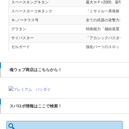
スペースキングキタン
最大ＨＰ+2000、装甲値+
スペースヨーコＷタンク
「ミサイル一斉発射」が
Ｎ‐ノーチラス号
全ての武器の攻撃力+20
グラタン
特殊能力「補給装置」を得
サイバスター
「アカシックバスター」の攻
ゼルガード
強化パーツのスロット+1
魂ウェブ商店はこちらから！
スパロボ情報はここで検索！
検
索: