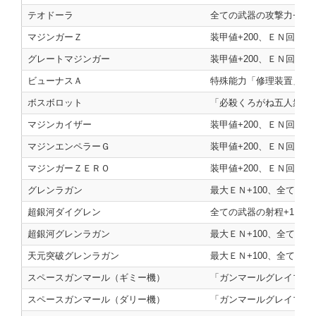
テオドーラ
全ての武器の攻撃力+200
マジンガーＺ
装甲値+200、ＥＮ回復
グレートマジンガー
装甲値+200、ＥＮ回復
ビューナスＡ
特殊能力「修理装置」の使
ボスボロット
「必殺くろがね五人衆」の
マジンカイザー
装甲値+200、ＥＮ回復
マジンエンペラーＧ
装甲値+200、ＥＮ回復
マジンガーＺＥＲＯ
装甲値+200、ＥＮ回復
グレンラガン
最大ＥＮ+100、全ての武
超銀河ダイグレン
全ての武器の射程+1、装甲
超銀河グレンラガン
最大ＥＮ+100、全ての武
天元突破グレンラガン
最大ＥＮ+100、全ての武
スペースガンマール（ギミー機）
「ガンマールグレイブ」の
スペースガンマール（ダリー機）
「ガンマールグレイブ（射