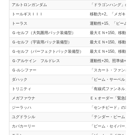
アルトロンガンダム
「ドラゴンハング」の射程
トールギスＩＩＩ
移動力+2。「メガキャノ
トーラス
運動性+15、「ビームラ
Ｇ‐セルフ（大気圏用パック装備型）
最大ＥＮ+150。移動力+
Ｇ‐セルフ（宇宙用パック装備型）
最大ＥＮ+150。移動力+
Ｇ‐セルフ（パーフェクトパック装備型）
最大ＥＮ+150。移動力+
Ｇ‐アルケイン フルドレス
運動性+20。照準値+20。
Ｇ‐ルシファー
「スカート・ファンネル」
ダハック
「ビーム・サーベル」の射
トリニティ
「有線式ファンネル」の射
メガファウナ
Ｅｘオーダー「緊急回収」
ジーラッハ
「センチピード」の攻撃力
ユグドラシル
「テンダー・ビーム（ＭＡ
カバカーリー
「ビーム・セイバー」の攻撃