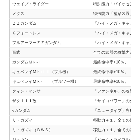
ウェイブ・ライダー
特殊能力「バイオセンサ
メタス
特殊能力「補給装置」を
ＺＺガンダム
「ハイ・メガ・キャノン」
Ｇフォートレス
「ハイ・メガ・キャノン」
フルアーマーＺＺガンダム
「ハイ・メガ・キャノン」
百式
全ての武器の攻撃力が+1
ガンダムＭｋ‐ＩＩ
最終命中率+10％。「ロ
キュベレイＭｋ‐ＩＩ（プル機）
最終命中率+10％。「ファ
キュベレイＭｋ‐ＩＩ（プルツー機）
最終命中率+10％。「ファ
クィン・マンサ
「ファンネル」の攻撃力+2
ザクＩＩＩ改
「サイコパワー」の必要気力
νガンダム
「ニュータイプ」専用の
リ・ガズィ
移動力＋１。全ての武器の
リ・ガズィ（ＢＷＳ）
移動力＋１。全ての武器の
ジェガン
「ビーム・ライフル」の攻