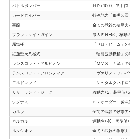
バトルボンバー
ＨＰ+1000、装甲値+300
ガードダイバー
特殊能力「修理装置」の使
轟龍
全ての武器の攻撃力が+20
ブラックマイトガイン
最大ＥＮ+50、移動力+
蜃気楼
「ゼロ・ビーム」の攻撃力
紅蓮聖天八極式
「輻射波動機構」の攻撃力
ランスロット・アルビオン
「ＭＶＳ二刀流」の攻撃力
ランスロット・フロンティア
「ヴァリス・フルパワー」
モルドレッド
「シュタルクハドロン（
サザーランド・ジーク
移動力+2。装甲値+500。
シグナス
Ｅｘオーダー「緊急回収
カルラ
全ての武器の攻撃力+200
ネルガル
運動性+40、照準値+30
ルクシオン
全ての武器の攻撃力+200