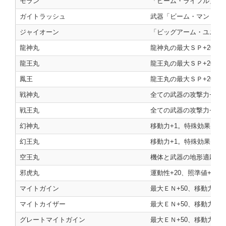
モラン
「ビーム・ライフル」の攻
ガイトラッシュ
武器「ビーム・マント」の攻
ジャイオーン
「ビッグアーム・ユニット
龍神丸
龍神丸の最大ＳＰ+20、
龍王丸
龍王丸の最大ＳＰ+20、
鳳王
龍王丸の最大ＳＰ+20、
戦神丸
全ての武器の攻撃力+200
戦王丸
全ての武器の攻撃力+200
幻神丸
移動力+1。特殊効果「
幻王丸
移動力+1。特殊効果「
空王丸
機体と武器の地形適応が「
邪虎丸
運動性+20、照準値+30
マイトガイン
最大ＥＮ+50、移動力+
マイトカイザー
最大ＥＮ+50、移動力+1
グレートマイトガイン
最大ＥＮ+50、移動力+