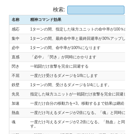
検索:
名称
精神コマンド効果
名称
精神コマンド効果
感応
1ターンの間、指定した味方ユニットの命中率が100％にな
集中
1ターンの間、最終命中率と最終回避率が30%アップします
必中
1ターンの間、命中率が100%になります
直感
「必中」「閃き」が同時にかかります
閃き
一戦闘だけ攻撃を完全に回避する
不屈
一度だけ受けるダメージを1/8にします
鉄壁
1ターンの間、受けるダメージを1/4にします。
先見
指定した味方ユニットが一戦闘だけ攻撃を完全に回避しま
加速
一度だけ自分の移動力を+3。移動するまで効果は継続しま
熱血
一度だけ与えるダメージが2倍になる。「魂」と同時に使
魂
一度だけ与えるダメージが2.2倍になる。「熱血」と同時
す。