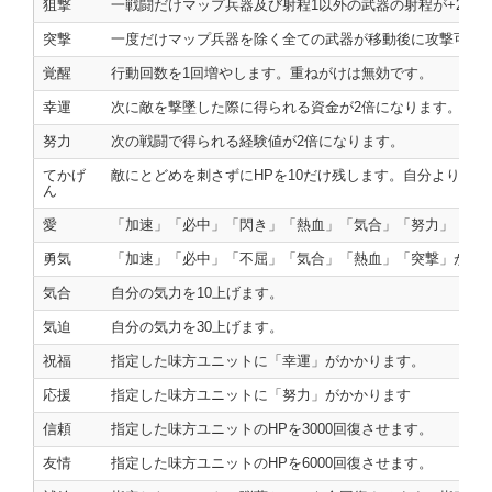
狙撃
一戦闘だけマップ兵器及び射程1以外の武器の射程が+2さ
突撃
一度だけマップ兵器を除く全ての武器が移動後に攻撃可能
覚醒
行動回数を1回増やします。重ねがけは無効です。
幸運
次に敵を撃墜した際に得られる資金が2倍になります。
努力
次の戦闘で得られる経験値が2倍になります。
てかげ
敵にとどめを刺さずにHPを10だけ残します。自分より技
ん
愛
「加速」「必中」「閃き」「熱血」「気合」「努力」「幸
勇気
「加速」「必中」「不屈」「気合」「熱血」「突撃」が同
気合
自分の気力を10上げます。
気迫
自分の気力を30上げます。
祝福
指定した味方ユニットに「幸運」がかかります。
応援
指定した味方ユニットに「努力」がかかります
信頼
指定した味方ユニットのHPを3000回復させます。
友情
指定した味方ユニットのHPを6000回復させます。