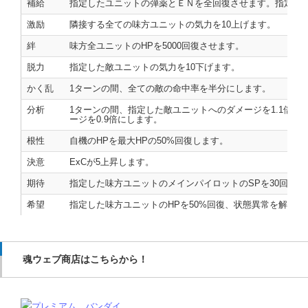
補給
指定したユニットの弾薬とＥＮを全回復させます。指定さ
激励
隣接する全ての味方ユニットの気力を10上げます。
絆
味方全ユニットのHPを5000回復させます。
脱力
指定した敵ユニットの気力を10下げます。
かく乱
1ターンの間、全ての敵の命中率を半分にします。
分析
1ターンの間、指定した敵ユニットへのダメージを1.1倍
ージを0.9倍にします。
根性
自機のHPを最大HPの50%回復します。
決意
ExCが5上昇します。
期待
指定した味方ユニットのメインパイロットのSPを30回復し
希望
指定した味方ユニットのHPを50%回復、状態異常を解除
魂ウェブ商店はこちらから！