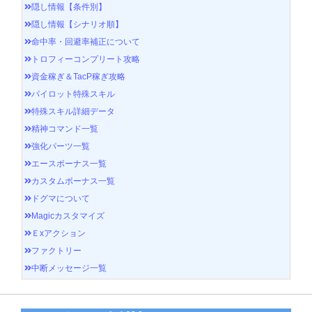
隠し情報【条件別】
隠し情報【シナリオ順】
命中率・回避率補正について
トロフィーコンプリート攻略
資金稼ぎ＆TacP稼ぎ攻略
パイロット特殊スキル
特殊スキル詳細データ
精神コマンド一覧
強化パーツ一覧
エースボーナス一覧
カスタムボーナス一覧
ドグマについて
Magicカスタマイズ
Ｅxアクション
ファクトリー
中断メッセージ一覧